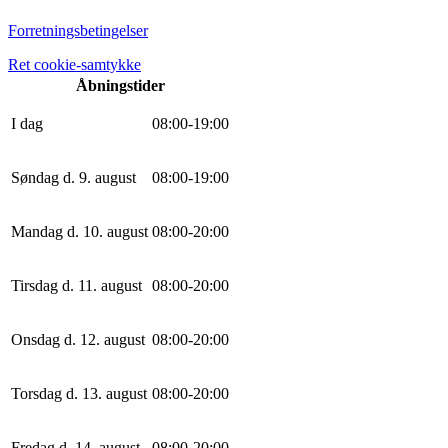
Forretningsbetingelser
Ret cookie-samtykke
Åbningstider
I dag
0
8
:
0
0
-
19
:
0
0
Søndag d. 9. august
0
8
:
0
0
-
19
:
0
0
Mandag d. 10. august
0
8
:
0
0
-
20
:
0
0
Tirsdag d. 11. august
0
8
:
0
0
-
20
:
0
0
Onsdag d. 12. august
0
8
:
0
0
-
20
:
0
0
Torsdag d. 13. august
0
8
:
0
0
-
20
:
0
0
Fredag d. 14. august
0
8
:
0
0
-
20
:
0
0