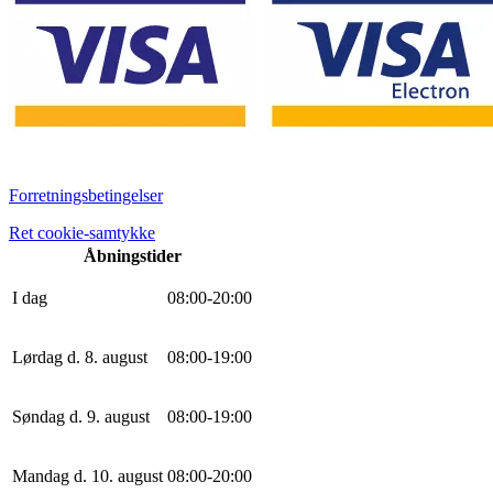
Forretningsbetingelser
Ret cookie-samtykke
Åbningstider
I dag
0
8
:
0
0
-
20
:
0
0
Lørdag d. 8. august
0
8
:
0
0
-
19
:
0
0
Søndag d. 9. august
0
8
:
0
0
-
19
:
0
0
Mandag d. 10. august
0
8
:
0
0
-
20
:
0
0