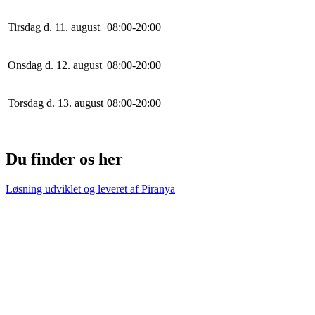
Tirsdag d. 11. august
0
8
:
0
0
-
20
:
0
0
Onsdag d. 12. august
0
8
:
0
0
-
20
:
0
0
Torsdag d. 13. august
0
8
:
0
0
-
20
:
0
0
Du finder os her
Løsning udviklet og leveret af
Piranya