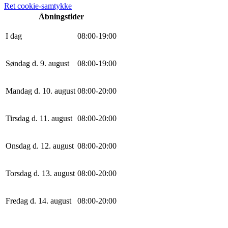
Ret cookie-samtykke
Åbningstider
I dag
0
8
:
0
0
-
19
:
0
0
Søndag d. 9. august
0
8
:
0
0
-
19
:
0
0
Mandag d. 10. august
0
8
:
0
0
-
20
:
0
0
Tirsdag d. 11. august
0
8
:
0
0
-
20
:
0
0
Onsdag d. 12. august
0
8
:
0
0
-
20
:
0
0
Torsdag d. 13. august
0
8
:
0
0
-
20
:
0
0
Fredag d. 14. august
0
8
:
0
0
-
20
:
0
0