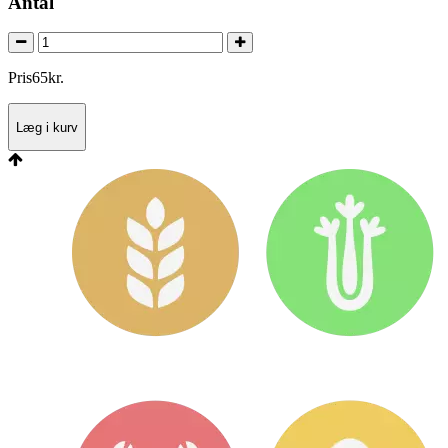
Antal
Pris
65
kr.
Læg i kurv