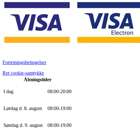
Forretningsbetingelser
Ret cookie-samtykke
Åbningstider
I dag
0
8
:
0
0
-
20
:
0
0
Lørdag d. 8. august
0
8
:
0
0
-
19
:
0
0
Søndag d. 9. august
0
8
:
0
0
-
19
:
0
0