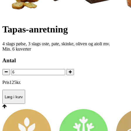
Tapas-anretning
4 slags pølse, 3 slags oste, pate, skinke, oliven og aioli mv.
Min. 6 kuverter
Antal
Pris
125
kr.
Læg i kurv