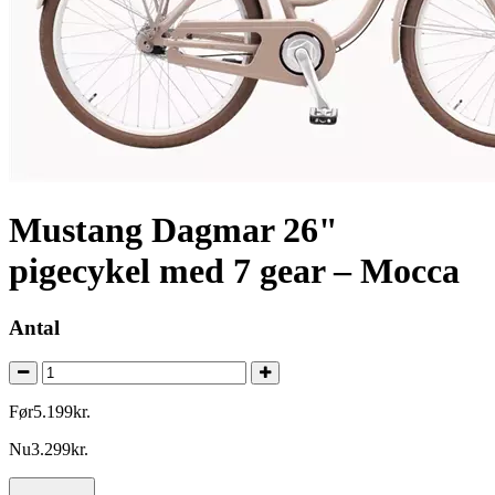
Mustang Dagmar 26"
pigecykel med 7 gear – Mocca
Antal
Før
5.199
kr.
Nu
3.299
kr.