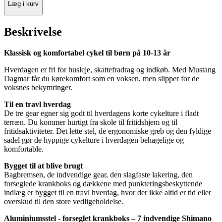
Læg i kurv
Beskrivelse
Klassisk og komfortabel cykel til børn på 10-13 år
Hverdagen er fri for husleje, skattefradrag og indkøb. Med Mustang
Dagmar får du kørekomfort som en voksen, men slipper for de
voksnes bekymringer.
Til en travl hverdag
De tre gear egner sig godt til hverdagens korte cykelture i fladt
terræn. Du kommer hurtigt fra skole til fritidshjem og til
fritidsaktiviteter. Det lette stel, de ergonomiske greb og den fyldige
sadel gør de hyppige cykelture i hverdagen behagelige og
komfortable.
Bygget til at blive brugt
Bagbremsen, de indvendige gear, den slagfaste lakering, den
forseglede krankboks og dækkene med punkteringsbeskyttende
indlæg er bygget til en travl hverdag, hvor der ikke altid er tid eller
overskud til den store vedligeholdelse.
Aluminiumsstel - forseglet krankboks – 7 indvendige Shimano