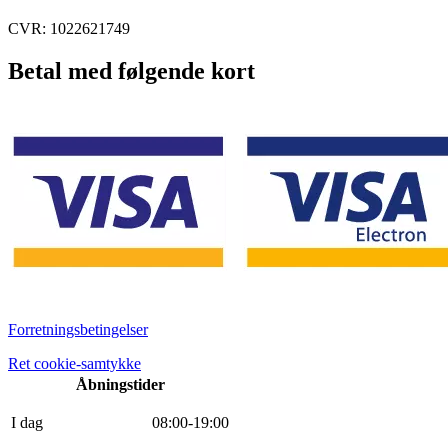
CVR: 1022621749
Betal med følgende kort
Forretningsbetingelser
Ret cookie-samtykke
Åbningstider
I dag
0
8
:
0
0
-
19
:
0
0