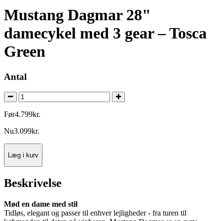
Mustang Dagmar 28"
damecykel med 3 gear – Tosca
Green
Antal
Før
4.799
kr.
Nu
3.099
kr.
Læg i kurv
Beskrivelse
Mød en dame med stil
Tidløs, elegant og passer til enhver lejligheder - fra turen til