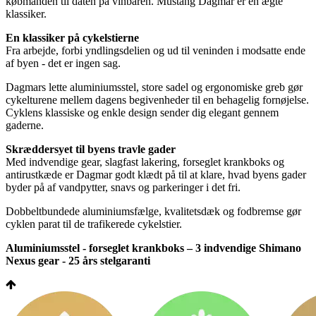
købmanden til daten på vinbaren. Mustang Dagmar er en ægte
klassiker.
En klassiker på cykelstierne
Fra arbejde, forbi yndlingsdelien og ud til veninden i modsatte ende
af byen - det er ingen sag.
Dagmars lette aluminiumsstel, store sadel og ergonomiske greb gør
cykelturene mellem dagens begivenheder til en behagelig fornøjelse.
Cyklens klassiske og enkle design sender dig elegant gennem
gaderne.
Skræddersyet til byens travle gader
Med indvendige gear, slagfast lakering, forseglet krankboks og
antirustkæde er Dagmar godt klædt på til at klare, hvad byens gader
byder på af vandpytter, snavs og parkeringer i det fri.
Dobbeltbundede aluminiumsfælge, kvalitetsdæk og fodbremse gør
cyklen parat til de trafikerede cykelstier.
Aluminiumsstel - forseglet krankboks – 3 indvendige Shimano
Nexus gear - 25 års stelgaranti