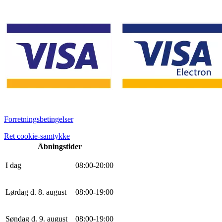
Forretningsbetingelser
Ret cookie-samtykke
Åbningstider
I dag
0
8
:
0
0
-
20
:
0
0
Lørdag d. 8. august
0
8
:
0
0
-
19
:
0
0
Søndag d. 9. august
0
8
:
0
0
-
19
:
0
0