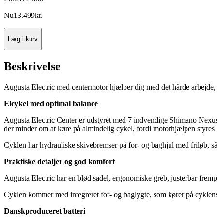
Nu
13.499
kr.
Læg i kurv
Beskrivelse
Augusta Electric med centermotor hjælper dig med det hårde arbejde,
Elcykel med optimal balance
Augusta Electric Center er udstyret med 7 indvendige Shimano Nexus 
der minder om at køre på almindelig cykel, fordi motorhjælpen styres 
Cyklen har hydrauliske skivebremser på for- og baghjul med friløb, s
Praktiske detaljer og god komfort
Augusta Electric har en blød sadel, ergonomiske greb, justerbar frempin
Cyklen kommer med integreret for- og baglygte, som kører på cyklens 
Danskproduceret batteri