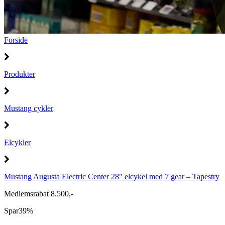
Forside
Produkter
Mustang cykler
Elcykler
Mustang Augusta Electric Center 28" elcykel med 7 gear – Tapestry
Medlemsrabat 8.500,-
Spar
39%