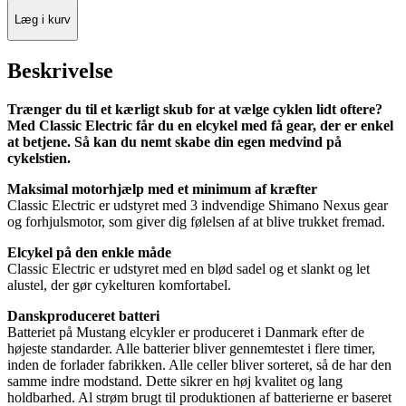
Læg i kurv
Beskrivelse
Trænger du til et kærligt skub for at vælge cyklen lidt oftere?
Med Classic Electric får du en elcykel med få gear, der er enkel
at betjene. Så kan du nemt skabe din egen medvind på
cykelstien.
Maksimal motorhjælp med et minimum af kræfter
Classic Electric er udstyret med 3 indvendige Shimano Nexus gear
og forhjulsmotor, som giver dig følelsen af at blive trukket fremad.
Elcykel på den enkle måde
Classic Electric er udstyret med en blød sadel og et slankt og let
alustel, der gør cykelturen komfortabel.
Danskproduceret batteri
Batteriet på Mustang elcykler er produceret i Danmark efter de
højeste standarder. Alle batterier bliver gennemtestet i flere timer,
inden de forlader fabrikken. Alle celler bliver sorteret, så de har den
samme indre modstand. Dette sikrer en høj kvalitet og lang
holdbarhed. Al strøm brugt til produktionen af batterierne er baseret