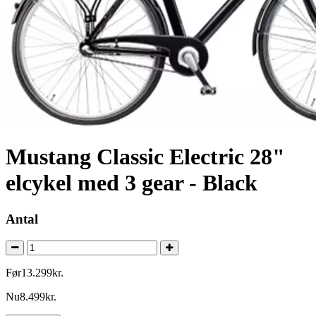
Mustang Classic Electric 28"
elcykel med 3 gear - Black
Antal
Før
13.299
kr.
Nu
8.499
kr.