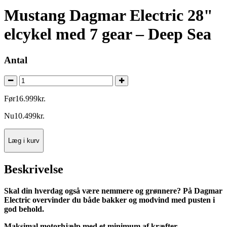
Mustang Dagmar Electric 28"
elcykel med 7 gear – Deep Sea
Antal
Før
16.999
kr.
Nu
10.499
kr.
Læg i kurv
Beskrivelse
Skal din hverdag også være nemmere og grønnere? På Dagmar
Electric overvinder du både bakker og modvind med pusten i
god behold.
Maksimal motorhjælp med et minimum af kræfter