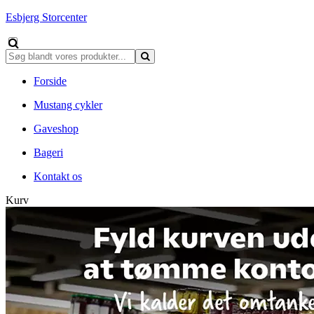
Esbjerg Storcenter
Forside
Mustang cykler
Gaveshop
Bageri
Kontakt os
Kurv