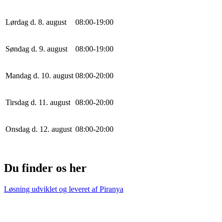
Lørdag d. 8. august
0
8
:
0
0
-
19
:
0
0
Søndag d. 9. august
0
8
:
0
0
-
19
:
0
0
Mandag d. 10. august
0
8
:
0
0
-
20
:
0
0
Tirsdag d. 11. august
0
8
:
0
0
-
20
:
0
0
Onsdag d. 12. august
0
8
:
0
0
-
20
:
0
0
Du finder os her
Løsning udviklet og leveret af
Piranya