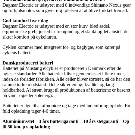
Dagmar Electric er udstyret med 8 indvendige Shimano Nexus gear
og forhjulsmotor, som giver dig følelsen af at blive trukket fremad.
God komfort hver dag
Dagmar Electric er udstyret med en stor kurv, blød sadel,
ergonomiske greb, justerbar frempind og et slankt og let alustel, der
sikrer komfort på cykelturen.
Cyklen kommer med integreret for- og baglygte, som kører på
cyklens batteri.
Danskproduceret batteri
Batteriet på Mustang elcykler er produceret i Danmark efter de
højeste standarder. Alle batterier bliver gennemtestet i flere timer,
inden de forlader fabrikken. Alle celler bliver sorteret, så de har den
samme indre modstand. Dette sikrer en høj kvalitet og lang
holdbarhed. Al strøm brugt til produktionen af batterierne er baseret
på vind- og/eller solenergi.
Batteriet er lige til at afmontere og tage med indenfor og oplade. En
fuld opladning tager 4-6 timer.
Aluminiumsstel – 3 års batterigaranti – 10 års stelgaranti – Op
til 50 km. pr. opladning