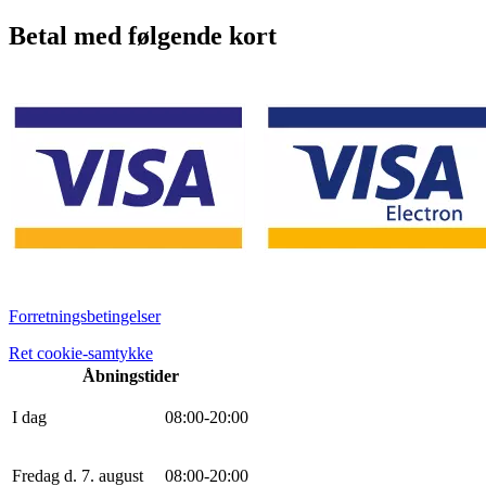
Betal med følgende kort
Forretningsbetingelser
Ret cookie-samtykke
Åbningstider
I dag
0
8
:
0
0
-
20
:
0
0
Fredag d. 7. august
0
8
:
0
0
-
20
:
0
0