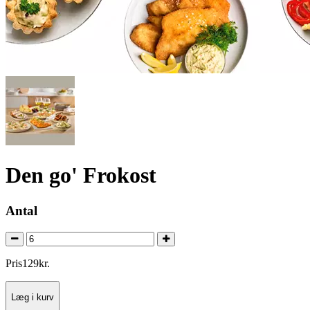
Den go' Frokost
Antal
Pris
129
kr.
Læg i kurv