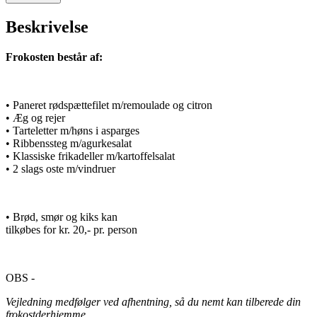
Beskrivelse
Frokosten består af:
• Paneret rødspættefilet m/remoulade og citron
• Æg og rejer
• Tarteletter m/høns i asparges
• Ribbenssteg m/agurkesalat
• Klassiske frikadeller m/kartoffelsalat
• 2 slags oste m/vindruer
• Brød, smør og kiks kan
tilkøbes for kr. 20,- pr. person
OBS -
Vejledning medfølger ved afhentning, så du nemt kan tilberede din
frokostderhjemme